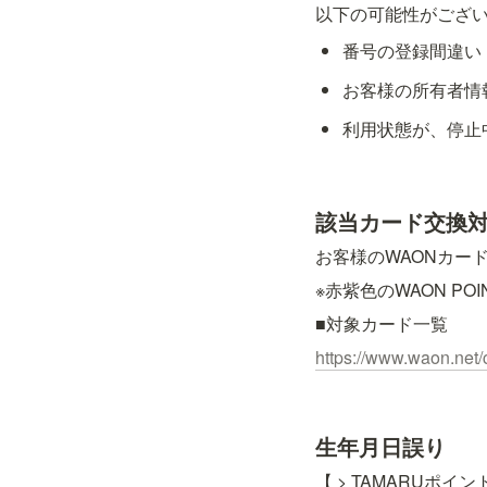
以下の可能性がござ
番号の登録間違い
お客様の所有者情
利用状態が、停止
該当カード交換
お客様のWAONカー
※赤紫色のWAON PO
■対象カード一覧
https://www.waon.net/
生年月日誤り
【
 > TAMARUポイン