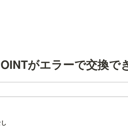
 POINTがエラーで交換で
なし