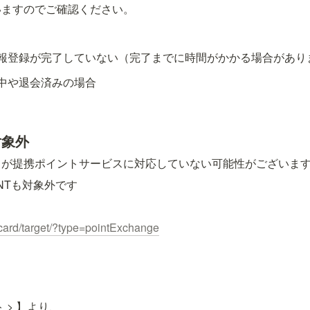
いますのでご確認ください。
報登録が完了していない（完了までに時間がかかる場合があり
中や退会済みの場合
対象外
ドが提携ポイントサービスに対応していない可能性がございま
INTも対象外です
card/target/?type=pointExchange
ト
 > 
】より、
